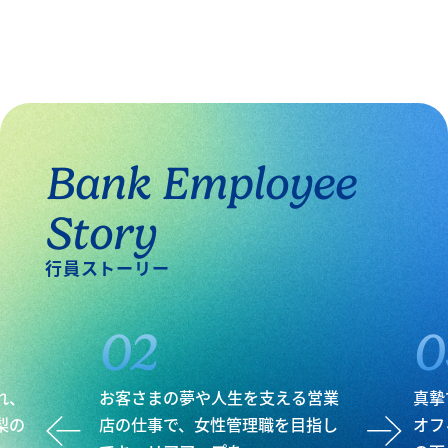
Bank Employee
Story
行員ストーリー
02
0
れ、
お客さまの夢や人生を支える
営業
真摯
梨の
店の仕事で、女性管理職を
目指し
オフ
Previous
Next