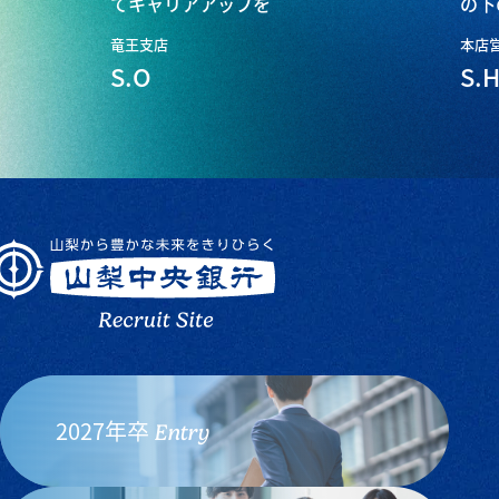
てキャリアアップを
の下
竜王支店
本店
S.O
S.
2027年卒
Entry